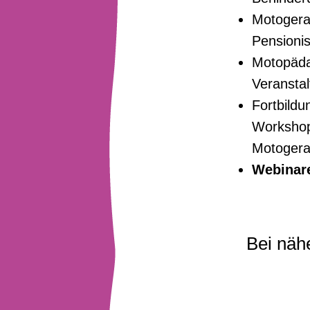
Motogera
Pensioni
Motopäda
Veranstal
Fortbild
Workshop
Motogera
Webinar
Bei näh