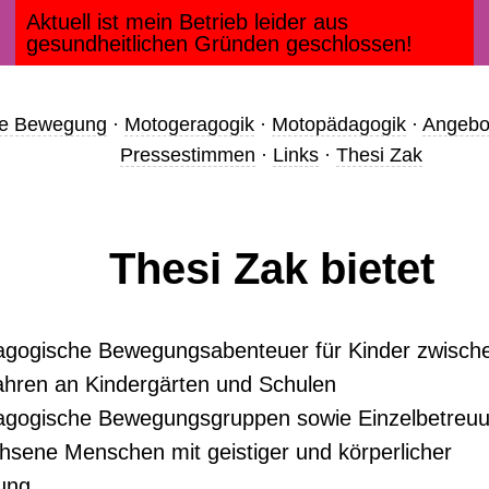
Aktuell ist mein Betrieb leider aus
gesundheitlichen Gründen geschlossen!
e Bewegung
·
Motogeragogik
·
Motopädagogik
·
Angebo
Pressestimmen
·
Links
·
Thesi Zak
Thesi Zak bietet
gogische Bewegungsabenteuer für Kinder zwisch
ahren an Kindergärten und Schulen
gogische Bewegungsgruppen sowie Einzelbetreu
hsene Menschen mit geistiger und körperlicher
ung