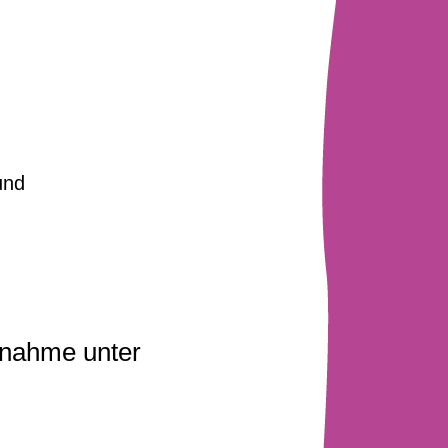
und
fnahme unter