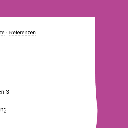
te
·
Referenzen
·
en 3
ung