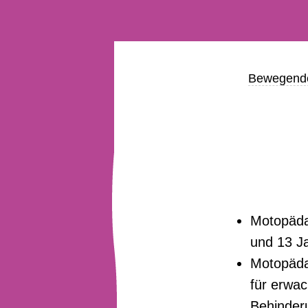
Bewegend
Motopäda
und 13 J
Motopäda
für erwac
Behinder